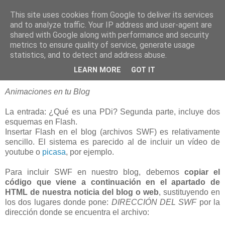
This site uses cookies from Google to deliver its services
blogOBR
and to analyze traffic. Your IP address and user-agent are
shared with Google along with performance and security
metrics to ensure quality of service, generate usage
statistics, and to detect and address abuse.
06 octubre 2008
Insertar Flash (.swf) en Blogger
LEARN MORE
GOT IT
Animaciones en tu Blog
La entrada: ¿Qué es una PDi? Segunda parte, incluye dos
esquemas en Flash.
Insertar Flash en el blog (archivos SWF) es relativamente
sencillo. El sistema es parecido al de incluir un vídeo de
youtube o
picasa
, por ejemplo.
Para incluir SWF en nuestro blog, debemos
copiar el
código que viene a continuación en el apartado de
HTML de nuestra noticia del blog o web
, sustituyendo en
los dos lugares donde pone:
DIRECCIÓN DEL SWF
por la
dirección donde se encuentra el archivo: