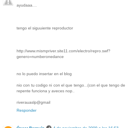
ayudaaa....
tengo el siguuiente reproductor
http://www.mismpriver.site11.com/electro/repro.swf?
genero=numberonedance
no lo puedo insertar en el blog
nio con tu codigo ni con el que tengo...(con el que tengo de
repente funciona y aveces nop..
riverauaslp@gmail
Responder
Óscar Barquín
4 de noviembre de 2009 a las 16:53