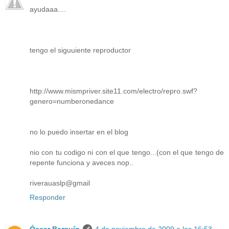
ayudaaa....
tengo el siguuiente reproductor
http://www.mismpriver.site11.com/electro/repro.swf?
genero=numberonedance
no lo puedo insertar en el blog
nio con tu codigo ni con el que tengo...(con el que tengo de
repente funciona y aveces nop..
riverauaslp@gmail
Responder
Óscar Barquín
4 de noviembre de 2009 a las 16:53