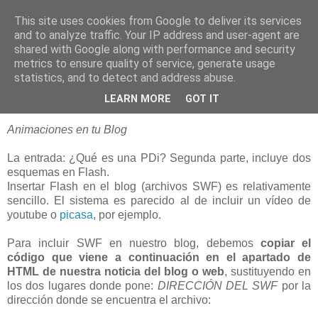
This site uses cookies from Google to deliver its services
blogOBR
and to analyze traffic. Your IP address and user-agent are
shared with Google along with performance and security
metrics to ensure quality of service, generate usage
statistics, and to detect and address abuse.
06 octubre 2008
Insertar Flash (.swf) en Blogger
LEARN MORE
GOT IT
Animaciones en tu Blog
La entrada: ¿Qué es una PDi? Segunda parte, incluye dos
esquemas en Flash.
Insertar Flash en el blog (archivos SWF) es relativamente
sencillo. El sistema es parecido al de incluir un vídeo de
youtube o
picasa
, por ejemplo.
Para incluir SWF en nuestro blog, debemos
copiar el
código que viene a continuación en el apartado de
HTML de nuestra noticia del blog o web
, sustituyendo en
los dos lugares donde pone:
DIRECCIÓN DEL SWF
por la
dirección donde se encuentra el archivo: