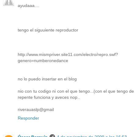
ayudaaa....
tengo el siguuiente reproductor
http://www.mismpriver.site11.com/electro/repro.swf?
genero=numberonedance
no lo puedo insertar en el blog
nio con tu codigo ni con el que tengo...(con el que tengo de
repente funciona y aveces nop..
riverauaslp@gmail
Responder
Óscar Barquín
4 de noviembre de 2009 a las 16:53