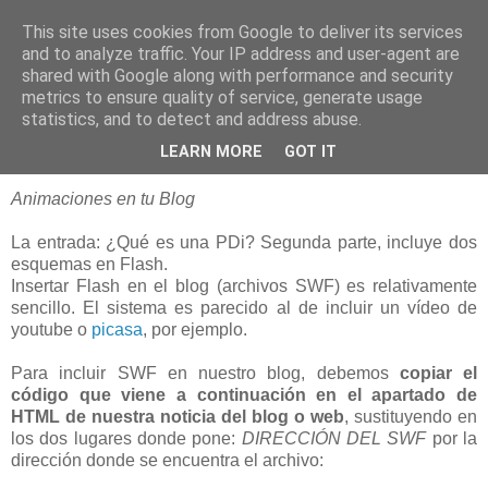
This site uses cookies from Google to deliver its services
blogOBR
and to analyze traffic. Your IP address and user-agent are
shared with Google along with performance and security
metrics to ensure quality of service, generate usage
statistics, and to detect and address abuse.
06 octubre 2008
Insertar Flash (.swf) en Blogger
LEARN MORE
GOT IT
Animaciones en tu Blog
La entrada: ¿Qué es una PDi? Segunda parte, incluye dos
esquemas en Flash.
Insertar Flash en el blog (archivos SWF) es relativamente
sencillo. El sistema es parecido al de incluir un vídeo de
youtube o
picasa
, por ejemplo.
Para incluir SWF en nuestro blog, debemos
copiar el
código que viene a continuación en el apartado de
HTML de nuestra noticia del blog o web
, sustituyendo en
los dos lugares donde pone:
DIRECCIÓN DEL SWF
por la
dirección donde se encuentra el archivo: