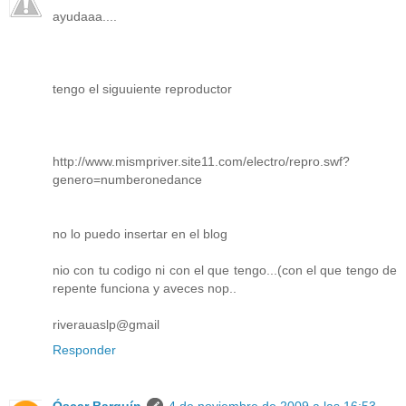
ayudaaa....
tengo el siguuiente reproductor
http://www.mismpriver.site11.com/electro/repro.swf?
genero=numberonedance
no lo puedo insertar en el blog
nio con tu codigo ni con el que tengo...(con el que tengo de
repente funciona y aveces nop..
riverauaslp@gmail
Responder
Óscar Barquín
4 de noviembre de 2009 a las 16:53