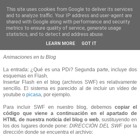
This site uses cookies from Google to deliver its services
blogOBR
and to analyze traffic. Your IP address and user-agent are
shared with Google along with performance and security
metrics to ensure quality of service, generate usage
statistics, and to detect and address abuse.
06 octubre 2008
Insertar Flash (.swf) en Blogger
LEARN MORE
GOT IT
Animaciones en tu Blog
La entrada: ¿Qué es una PDi? Segunda parte, incluye dos
esquemas en Flash.
Insertar Flash en el blog (archivos SWF) es relativamente
sencillo. El sistema es parecido al de incluir un vídeo de
youtube o
picasa
, por ejemplo.
Para incluir SWF en nuestro blog, debemos
copiar el
código que viene a continuación en el apartado de
HTML de nuestra noticia del blog o web
, sustituyendo en
los dos lugares donde pone:
DIRECCIÓN DEL SWF
por la
dirección donde se encuentra el archivo: