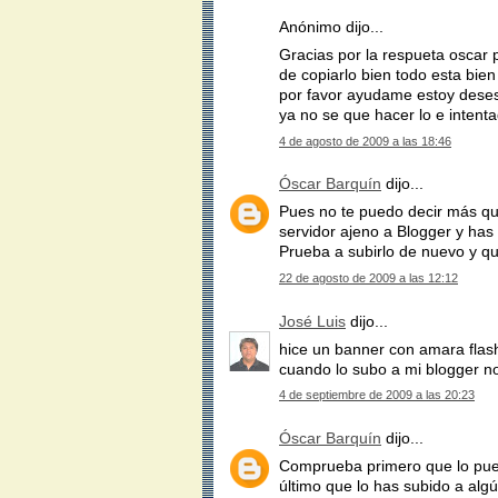
Anónimo dijo...
Gracias por la respueta oscar p
de copiarlo bien todo esta bien
por favor ayudame estoy dese
ya no se que hacer lo e intent
4 de agosto de 2009 a las 18:46
Óscar Barquín
dijo...
Pues no te puedo decir más que
servidor ajeno a Blogger y has
Prueba a subirlo de nuevo y q
22 de agosto de 2009 a las 12:12
José Luis
dijo...
hice un banner con amara flas
cuando lo subo a mi blogger n
4 de septiembre de 2009 a las 20:23
Óscar Barquín
dijo...
Comprueba primero que lo pued
último que lo has subido a algú