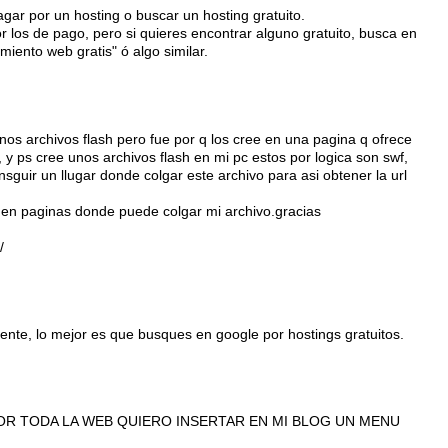
gar por un hosting o buscar un hosting gratuito.
 los de pago, pero si quieres encontrar alguno gratuito, busca en
amiento web gratis" ó algo similar.
nos archivos flash pero fue por q los cree en una pagina q ofrece
h, y ps cree unos archivos flash en mi pc estos por logica son swf,
sguir un llugar donde colgar este archivo para asi obtener la url
en paginas donde puede colgar mi archivo.gracias
/
nte, lo mejor es que busques en google por hostings gratuitos.
R TODA LA WEB QUIERO INSERTAR EN MI BLOG UN MENU