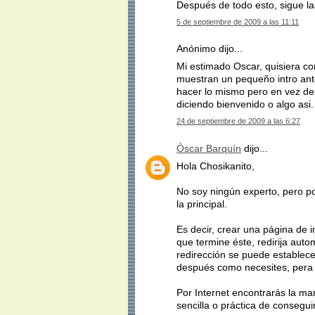
Después de todo esto, sigue la
5 de septiembre de 2009 a las 11:11
Anónimo dijo...
Mi estimado Oscar, quisiera co
muestran un pequeño intro ante
hacer lo mismo pero en vez de u
diciendo bienvenido o algo asi.
24 de septiembre de 2009 a las 6:27
Óscar Barquín
dijo...
Hola Chosikanito,
No soy ningún experto, pero pos
la principal.
Es decir, crear una página de 
que termine éste, redirija auto
redirección se puede establec
después como necesites, pera 
Por Internet encontrarás la m
sencilla o práctica de consegui