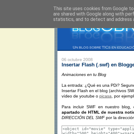
This site uses cookies from Google to 
are shared with Google along with per
statistics, and to detect and address 
06 octubre 2008
Insertar Flash (.swf) en Blogg
Animaciones en tu Blog
La entrada: ¿Qué es una PDi? Segund
Insertar Flash en el blog (archivos SW
vídeo de youtube o
picasa
, por ejempl
Para incluir SWF en nuestro blog
apartado de HTML de nuestra notic
DIRECCIÓN DEL SWF
por la direcció