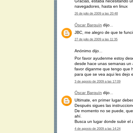
Gracias, estaba necesitando ur
navegadores, hasta en linux
26 de julio de 2009 a las 20:48
Óscar Barquín
dijo...
JBC, me alegro de que te func
27 de julio de 2009 a las 11:35
Anónimo dijo...
Por favor ayudenme estoy dese
desde hace unas semanas un arc
favor diganme que tengo que 
para que se vea aqui les dejo e
3 de agosto de 2009 a las 17:09
Óscar Barquín
dijo...
Ultimate, en primer lugar debes
Después sigues las instruccione
De momento no se puede, que y
ahí.
Busca un lugar donde subir el 
4 de agosto de 2009 a las 14:24