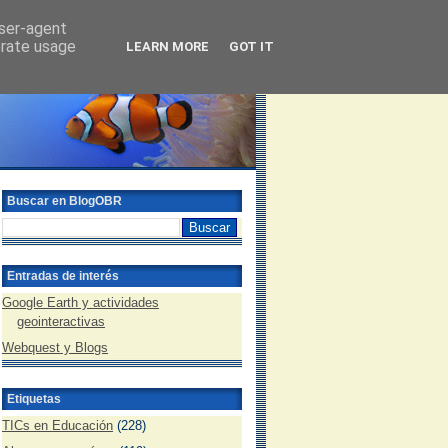
user-agent
erate usage
LEARN MORE
GOT IT
Buscar en BlogOBR
Entradas de interés
Google Earth y actividades
geointeractivas
Webquest y Blogs
Etiquetas
TICs en Educación
(228)