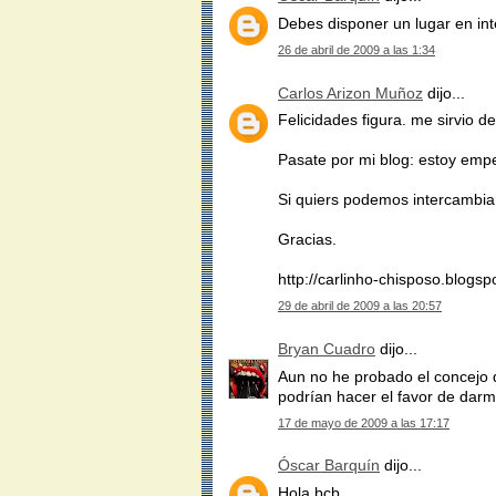
Debes disponer un lugar en inte
26 de abril de 2009 a las 1:34
Carlos Arizon Muñoz
dijo...
Felicidades figura. me sirvio 
Pasate por mi blog: estoy empe
Si quiers podemos intercambiar
Gracias.
http://carlinho-chisposo.blogs
29 de abril de 2009 a las 20:57
Bryan Cuadro
dijo...
Aun no he probado el concejo q
podrían hacer el favor de darm
17 de mayo de 2009 a las 17:17
Óscar Barquín
dijo...
Hola bcb,