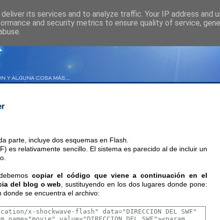
deliver its services and to analyze traffic. Your IP address and 
formance and security metrics to ensure quality of service, gen
abuse.
er
a parte, incluye dos esquemas en Flash.
F) es relativamente sencillo. El sistema es parecido al de incluir un
o.
, debemos
copiar el código que viene a continuación en el
ia del blog o web
, sustituyendo en los dos lugares donde pone:
n donde se encuentra el archivo: