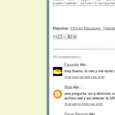
Etiquetas:
TICs en Educación
,
Tutorial
43 comentarios:
Facundo
dijo...
muy bueno, lo use y me sirvio
15 de enero de 2009 a las 18:42
Maiti
dijo...
una pregunta: en q direccion c
archivo swf y asi obtener la U
25 de abril de 2009 a las 15:35
Óscar Barquín
dijo...