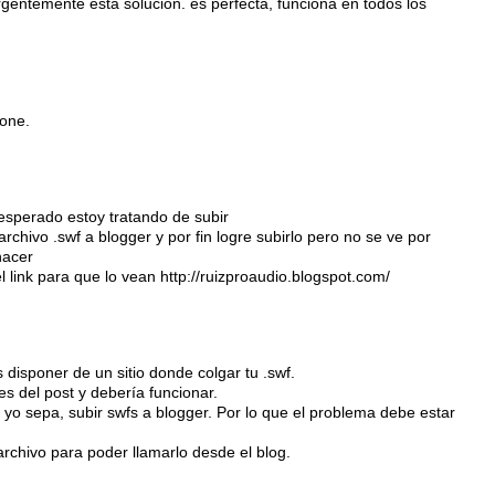
gentemente esta solución. es perfecta, funciona en todos los
ione.
sperado estoy tratando de subir
hivo .swf a blogger y por fin logre subirlo pero no se ve por
hacer
l link para que lo vean http://ruizproaudio.blogspot.com/
 disponer de un sitio donde colgar tu .swf.
s del post y debería funcionar.
o sepa, subir swfs a blogger. Por lo que el problema debe estar
archivo para poder llamarlo desde el blog.