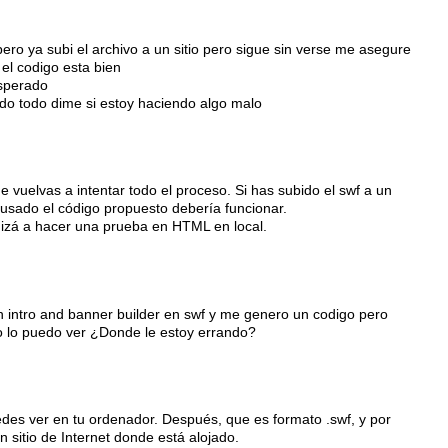
ero ya subi el archivo a un sitio pero sigue sin verse me asegure
 el codigo esta bien
sperado
ado todo dime si estoy haciendo algo malo
 vuelvas a intentar todo el proceso. Si has subido el swf a un
 usado el código propuesto debería funcionar.
uizá a hacer una prueba en HTML en local.
h intro and banner builder en swf y me genero un codigo pero
o lo puedo ver ¿Donde le estoy errando?
es ver en tu ordenador. Después, que es formato .swf, y por
n sitio de Internet donde está alojado.