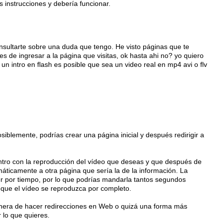
s instrucciones y debería funcionar.
nsultarte sobre una duda que tengo. He visto páginas que te
s de ingresar a la página que visitas, ok hasta ahi no? yo quiero
n intro en flash es posible que sea un video real en mp4 avi o flv
iblemente, podrías crear una página inicial y después redirigir a
intro con la reproducción del vídeo que deseas y que después de
máticamente a otra página que sería la de la información. La
er por tiempo, por lo que podrías mandarla tantos segundos
que el vídeo se reproduzca por completo.
anera de hacer redirecciones en Web o quizá una forma más
r lo que quieres.