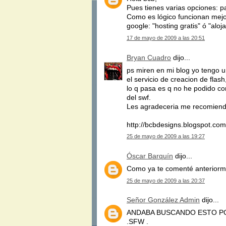
Pues tienes varias opciones: pa
Como es lógico funcionan mejor
google: "hosting gratis" ó "aloj
17 de mayo de 2009 a las 20:51
Bryan Cuadro
dijo...
ps miren en mi blog yo tengo u
el servicio de creacion de flas
lo q pasa es q no he podido con
del swf.
Les agradeceria me recomiend
http://bcbdesigns.blogspot.com
25 de mayo de 2009 a las 19:27
Óscar Barquín
dijo...
Como ya te comenté anteriorme
25 de mayo de 2009 a las 20:37
Señor González Admin
dijo...
ANDABA BUSCANDO ESTO PO
.SFW .