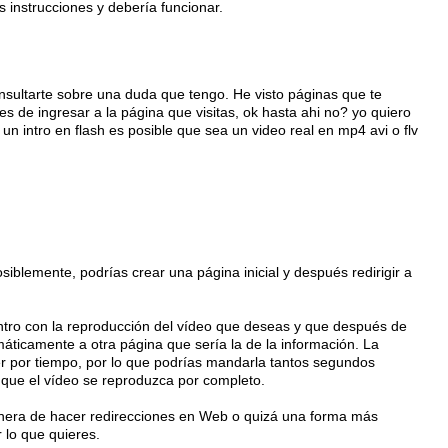
s instrucciones y debería funcionar.
nsultarte sobre una duda que tengo. He visto páginas que te
s de ingresar a la página que visitas, ok hasta ahi no? yo quiero
n intro en flash es posible que sea un video real en mp4 avi o flv
iblemente, podrías crear una página inicial y después redirigir a
intro con la reproducción del vídeo que deseas y que después de
máticamente a otra página que sería la de la información. La
er por tiempo, por lo que podrías mandarla tantos segundos
que el vídeo se reproduzca por completo.
anera de hacer redirecciones en Web o quizá una forma más
r lo que quieres.