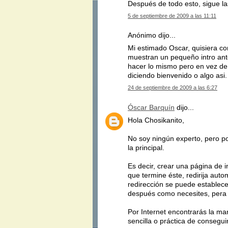
Después de todo esto, sigue la
5 de septiembre de 2009 a las 11:11
Anónimo dijo...
Mi estimado Oscar, quisiera co
muestran un pequeño intro ante
hacer lo mismo pero en vez de u
diciendo bienvenido o algo asi.
24 de septiembre de 2009 a las 6:27
Óscar Barquín
dijo...
Hola Chosikanito,
No soy ningún experto, pero pos
la principal.
Es decir, crear una página de 
que termine éste, redirija auto
redirección se puede establec
después como necesites, pera 
Por Internet encontrarás la m
sencilla o práctica de consegui