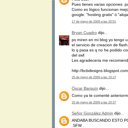
Pues tienes varias opciones: pa
Como es lógico funcionan mejor
google: "hosting gratis" ó "aloj
17 de mayo de 2009 a las 20:51
Bryan Cuadro
dijo...
ps miren en mi blog yo tengo u
el servicio de creacion de flas
lo q pasa es q no he podido con
del swf.
Les agradeceria me recomiend
http://bcbdesigns.blogspot.com
25 de mayo de 2009 a las 19:27
Óscar Barquín
dijo...
Como ya te comenté anteriorme
25 de mayo de 2009 a las 20:37
Señor González Admin
dijo...
ANDABA BUSCANDO ESTO PO
.SFW .