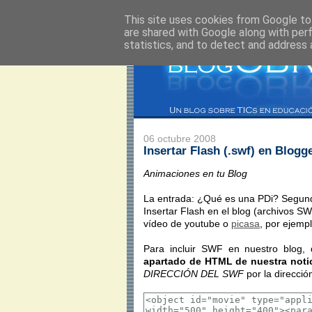
This site uses cookies from Google to 
are shared with Google along with per
statistics, and to detect and address 
06 octubre 2008
Insertar Flash (.swf) en Blogg
Animaciones en tu Blog
La entrada: ¿Qué es una PDi? Segund
Insertar Flash en el blog (archivos SW
vídeo de youtube o
picasa
, por ejempl
Para incluir SWF en nuestro blog
apartado de HTML de nuestra notic
DIRECCIÓN DEL SWF
por la direcció