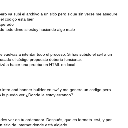
ero ya subi el archivo a un sitio pero sigue sin verse me asegure
 el codigo esta bien
sperado
ado todo dime si estoy haciendo algo malo
 vuelvas a intentar todo el proceso. Si has subido el swf a un
 usado el código propuesto debería funcionar.
uizá a hacer una prueba en HTML en local.
h intro and banner builder en swf y me genero un codigo pero
o lo puedo ver ¿Donde le estoy errando?
es ver en tu ordenador. Después, que es formato .swf, y por
n sitio de Internet donde está alojado.