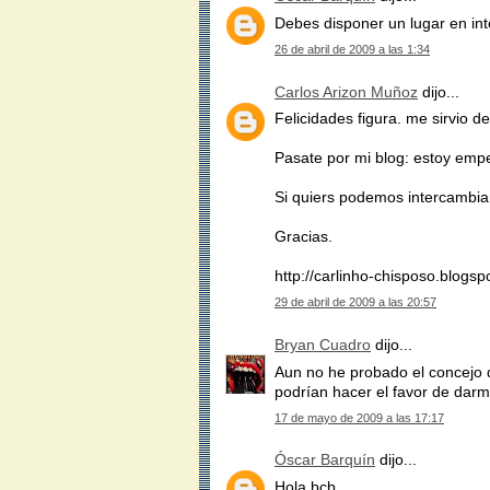
Debes disponer un lugar en inte
26 de abril de 2009 a las 1:34
Carlos Arizon Muñoz
dijo...
Felicidades figura. me sirvio 
Pasate por mi blog: estoy empe
Si quiers podemos intercambiar
Gracias.
http://carlinho-chisposo.blogs
29 de abril de 2009 a las 20:57
Bryan Cuadro
dijo...
Aun no he probado el concejo q
podrían hacer el favor de darm
17 de mayo de 2009 a las 17:17
Óscar Barquín
dijo...
Hola bcb,