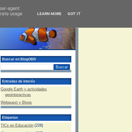
user-agent
erate usage
LEARN MORE
GOT IT
Buscar en BlogOBR
Entradas de interés
Google Earth y actividades
geointeractivas
Webquest y Blogs
Etiquetas
TICs en Educación
(228)