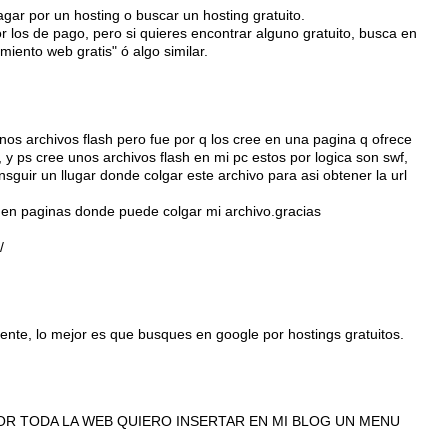
gar por un hosting o buscar un hosting gratuito.
 los de pago, pero si quieres encontrar alguno gratuito, busca en
amiento web gratis" ó algo similar.
nos archivos flash pero fue por q los cree en una pagina q ofrece
h, y ps cree unos archivos flash en mi pc estos por logica son swf,
sguir un llugar donde colgar este archivo para asi obtener la url
en paginas donde puede colgar mi archivo.gracias
/
nte, lo mejor es que busques en google por hostings gratuitos.
R TODA LA WEB QUIERO INSERTAR EN MI BLOG UN MENU