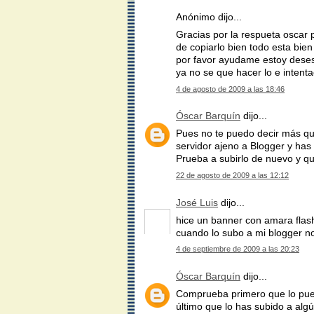
Anónimo dijo...
Gracias por la respueta oscar p
de copiarlo bien todo esta bien
por favor ayudame estoy dese
ya no se que hacer lo e intent
4 de agosto de 2009 a las 18:46
Óscar Barquín
dijo...
Pues no te puedo decir más que
servidor ajeno a Blogger y has
Prueba a subirlo de nuevo y q
22 de agosto de 2009 a las 12:12
José Luis
dijo...
hice un banner con amara flas
cuando lo subo a mi blogger n
4 de septiembre de 2009 a las 20:23
Óscar Barquín
dijo...
Comprueba primero que lo pued
último que lo has subido a algú