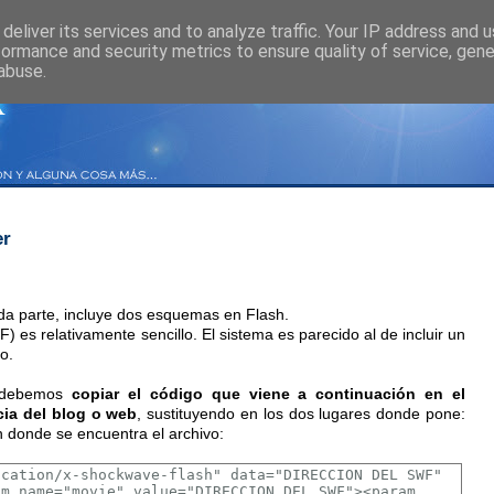
deliver its services and to analyze traffic. Your IP address and 
formance and security metrics to ensure quality of service, gen
abuse.
er
a parte, incluye dos esquemas en Flash.
F) es relativamente sencillo. El sistema es parecido al de incluir un
o.
, debemos
copiar el código que viene a continuación en el
ia del blog o web
, sustituyendo en los dos lugares donde pone:
n donde se encuentra el archivo: