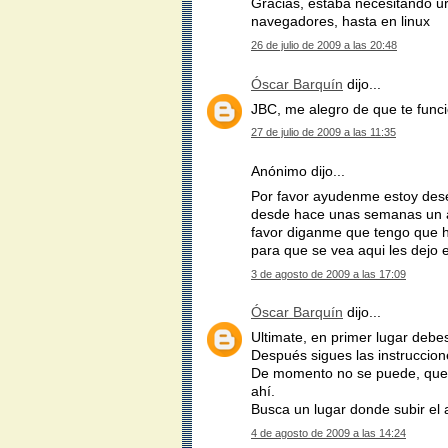
Gracias, estaba necesitando ur
navegadores, hasta en linux
26 de julio de 2009 a las 20:48
Óscar Barquín
dijo...
JBC, me alegro de que te func
27 de julio de 2009 a las 11:35
Anónimo dijo...
Por favor ayudenme estoy dese
desde hace unas semanas un arc
favor diganme que tengo que 
para que se vea aqui les dejo e
3 de agosto de 2009 a las 17:09
Óscar Barquín
dijo...
Ultimate, en primer lugar debes
Después sigues las instruccione
De momento no se puede, que y
ahí.
Busca un lugar donde subir el 
4 de agosto de 2009 a las 14:24