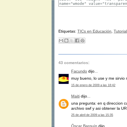
Etiquetas:
TICs en Educación
,
Tutorial
43 comentarios:
Facundo
dijo...
muy bueno, lo use y me sirvio
15 de enero de 2009 a las 18:42
Maiti
dijo...
una pregunta: en q direccion c
archivo swf y asi obtener la U
25 de abril de 2009 a las 15:35
Óscar Barquín
dijo...