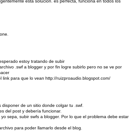
gentemente esta solución. es perfecta, funciona en todos los
ione.
sperado estoy tratando de subir
hivo .swf a blogger y por fin logre subirlo pero no se ve por
hacer
l link para que lo vean http://ruizproaudio.blogspot.com/
 disponer de un sitio donde colgar tu .swf.
s del post y debería funcionar.
o sepa, subir swfs a blogger. Por lo que el problema debe estar
archivo para poder llamarlo desde el blog.