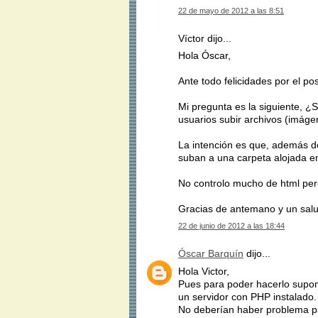
22 de mayo de 2012 a las 8:51
Víctor dijo...
Hola Óscar,
Ante todo felicidades por el pos
Mi pregunta es la siguiente, ¿S
usuarios subir archivos (imágen
La intención es que, además d
suban a una carpeta alojada en
No controlo mucho de html pero
Gracias de antemano y un sal
22 de junio de 2012 a las 18:44
Óscar Barquín
dijo...
Hola Victor,
Pues para poder hacerlo supong
un servidor con PHP instalado.
No deberían haber problema par