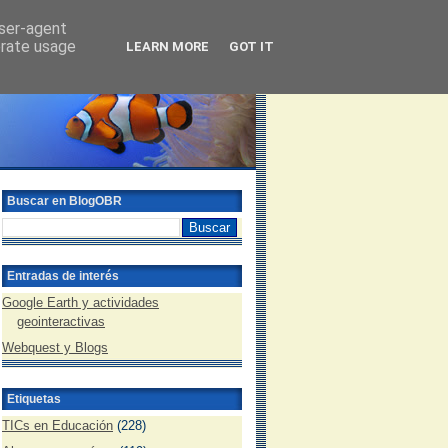
user-agent
erate usage
LEARN MORE
GOT IT
Buscar en BlogOBR
Entradas de interés
Google Earth y actividades
geointeractivas
Webquest y Blogs
Etiquetas
TICs en Educación
(228)