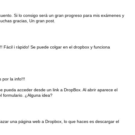
 cuento. Si lo consigo serà un gran progreso para mis exámenes y
uuchas gracias, Un gran post.
! Fàcil i ràpido! Se puede colgar en el dropbox y funciona
por la info!!!
e pueda acceder desde un link a DropBox. Al abrir aparece el
el formulario. ¿Alguna idea?
azar una página web a Dropbox, lo que haces es descargar el