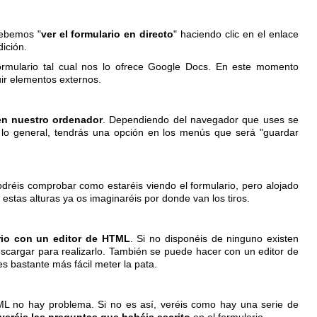
debemos "
ver el formulario en directo
" haciendo clic en el enlace
dición.
ormulario tal cual nos lo ofrece Google Docs. En este momento
ir elementos externos.
 en nuestro ordenador
. Dependiendo del navegador que uses se
 lo general, tendrás una opción en los menús que será "guardar
dréis comprobar como estaréis viendo el formulario, pero alojado
estas alturas ya os imaginaréis por donde van los tiros.
rio con un editor de HTML
. Si no disponéis de ninguno existen
escargar para realizarlo. También se puede hacer con un editor de
s bastante más fácil meter la pata.
TML no hay problema. Si no es así, veréis como hay una serie de
veréis las preguntas que habéis escrito
en el formulario.