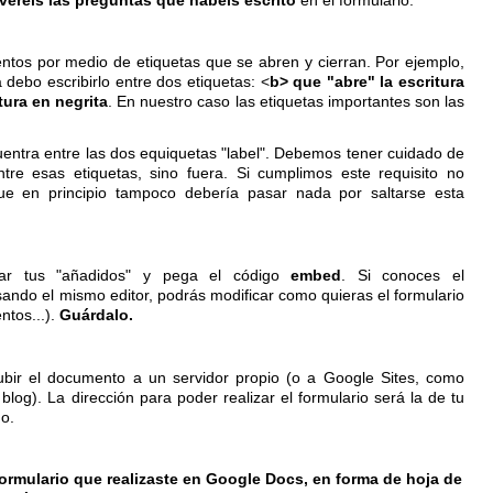
tos por medio de etiquetas que se abren y cierran. Por ejemplo,
a debo escribirlo entre dos etiquetas: <
b>
que "abre" la escritura
tura en negrita
. En nuestro caso las etiquetas importantes son las
ntra entre las dos equiquetas "label". Debemos tener cuidado de
tre esas etiquetas, sino fuera. Si cumplimos este requisito no
e en principio tampoco debería pasar nada por saltarse esta
ar tus "añadidos" y pega el código
embed
. Si conoces el
ando el mismo editor, podrás modificar como quieras el formulario
entos...).
Guárdalo.
ir el documento a un servidor propio (o a Google Sites, como
og). La dirección para poder realizar el formulario será la de tu
o.
 formulario que realizaste en Google Docs, en forma de hoja de