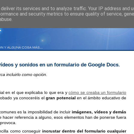
deliver its services and to analyze traffic. Your IP address and 
formance and security metrics to ensure quality of service, gen
abuse.
 vídeos y sonidos en un formulario de Google Docs.
ca incluirlo como opción.
ial en el que explicaba lo que era y
cómo se creaba un formulario
probado ya conoceréis el
gran potencial
en el ámbito educativo de
omunes es la imposibilidad de incluir
imágenes, vídeos y demás
ere hacer referencia a alguno, esos elementos han de ponerse fuera
 provoca.
ncilla como conseguir
incrustar dentro del formulario cualquier