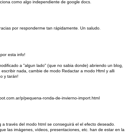
ciona como algo independiente de google docs.
racias por responderme tan rápidamente. Un saludo.
or esta info!
 modificado a "algun lado" (que no sabia donde) abriendo un blog,
 escribir nada, cambie de modo Redactar a modo Html y alli
o y tarán!
spot.com.ar/p/pequena-ronda-de-invierno-import.html
g a través del modo html se conseguirá el el efecto deseado.
que las imágenes, vídeos, presentaciones, etc. han de estar en la