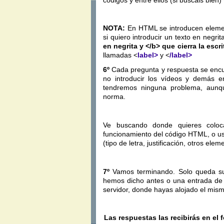
NOTA:
En HTML se introducen elemen
si quiero introducir un texto en negrit
en negrita y <
/b>
que cierra la escri
llamadas <
label>
y <
/label>
6º
Cada pregunta y respuesta se encue
no introducir los vídeos y demás en
tendremos ninguna problema, aunqu
norma.
Ve buscando donde quieres coloc
funcionamiento del código HTML, o us
(tipo de letra, justificación, otros elem
7º
Vamos terminando. Solo queda sub
hemos dicho antes o una entrada de bl
servidor, donde hayas alojado el mism
Las respuestas las recibirás en el