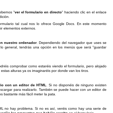
debemos "
ver el formulario en directo
" haciendo clic en el enlace
dición.
ormulario tal cual nos lo ofrece Google Docs. En este momento
ir elementos externos.
 en nuestro ordenador
. Dependiendo del navegador que uses se
 lo general, tendrás una opción en los menús que será "guardar
dréis comprobar como estaréis viendo el formulario, pero alojado
estas alturas ya os imaginaréis por donde van los tiros.
rio con un editor de HTML
. Si no disponéis de ninguno existen
escargar para realizarlo. También se puede hacer con un editor de
s bastante más fácil meter la pata.
TML no hay problema. Si no es así, veréis como hay una serie de
veréis las preguntas que habéis escrito
en el formulario.