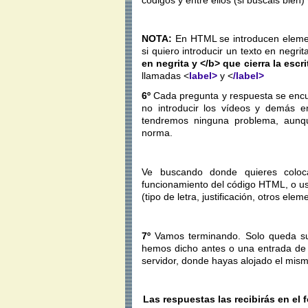
NOTA:
En HTML se introducen elemen
si quiero introducir un texto en negrit
en negrita y <
/b>
que cierra la escri
llamadas <
label>
y <
/label>
6º
Cada pregunta y respuesta se encue
no introducir los vídeos y demás en
tendremos ninguna problema, aunqu
norma.
Ve buscando donde quieres coloc
funcionamiento del código HTML, o us
(tipo de letra, justificación, otros elem
7º
Vamos terminando. Solo queda sub
hemos dicho antes o una entrada de bl
servidor, donde hayas alojado el mism
Las respuestas las recibirás en el