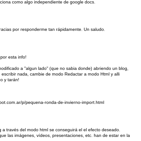
ciona como algo independiente de google docs.
racias por responderme tan rápidamente. Un saludo.
or esta info!
 modificado a "algun lado" (que no sabia donde) abriendo un blog,
 escribir nada, cambie de modo Redactar a modo Html y alli
o y tarán!
spot.com.ar/p/pequena-ronda-de-invierno-import.html
g a través del modo html se conseguirá el el efecto deseado.
que las imágenes, vídeos, presentaciones, etc. han de estar en la