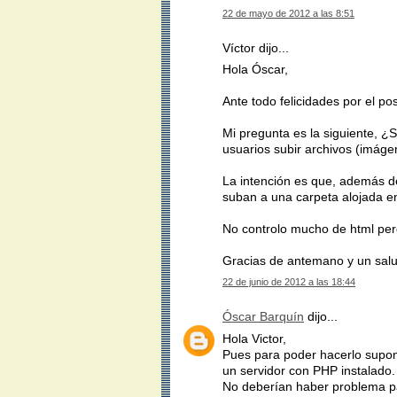
22 de mayo de 2012 a las 8:51
Víctor dijo...
Hola Óscar,
Ante todo felicidades por el pos
Mi pregunta es la siguiente, ¿S
usuarios subir archivos (imágen
La intención es que, además d
suban a una carpeta alojada en
No controlo mucho de html pero
Gracias de antemano y un sal
22 de junio de 2012 a las 18:44
Óscar Barquín
dijo...
Hola Victor,
Pues para poder hacerlo supong
un servidor con PHP instalado.
No deberían haber problema par