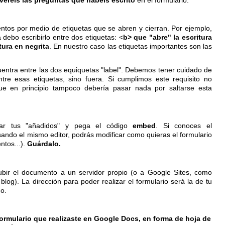
tos por medio de etiquetas que se abren y cierran. Por ejemplo,
a debo escribirlo entre dos etiquetas: <
b>
que "abre" la escritura
tura en negrita
. En nuestro caso las etiquetas importantes son las
ntra entre las dos equiquetas "label". Debemos tener cuidado de
tre esas etiquetas, sino fuera. Si cumplimos este requisito no
e en principio tampoco debería pasar nada por saltarse esta
ar tus "añadidos" y pega el código
embed
. Si conoces el
ando el mismo editor, podrás modificar como quieras el formulario
entos...).
Guárdalo.
ir el documento a un servidor propio (o a Google Sites, como
og). La dirección para poder realizar el formulario será la de tu
o.
 formulario que realizaste en Google Docs, en forma de hoja de