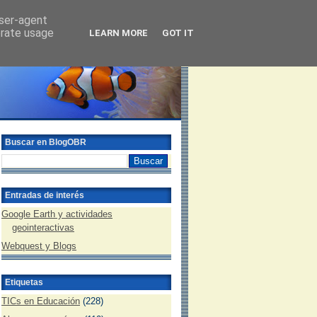
user-agent
erate usage
LEARN MORE
GOT IT
Buscar en BlogOBR
Entradas de interés
Google Earth y actividades
geointeractivas
Webquest y Blogs
Etiquetas
TICs en Educación
(228)