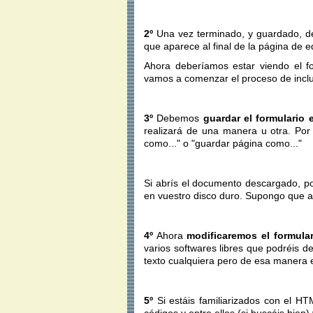
2º
Una vez terminado, y guardado, 
que aparece al final de la página de e
Ahora deberíamos estar viendo el f
vamos a comenzar el proceso de inclu
3º
Debemos
guardar el formulario
realizará de una manera u otra. Por
como..." o "guardar página como..."
Si abrís el documento descargado, po
en vuestro disco duro. Supongo que a 
4º
Ahora
modificaremos el formula
varios softwares libres que podréis d
texto cualquiera pero de esa manera e
5º
Si estáis familiarizados con el H
códigos y entre ellos (si buscáis bien)