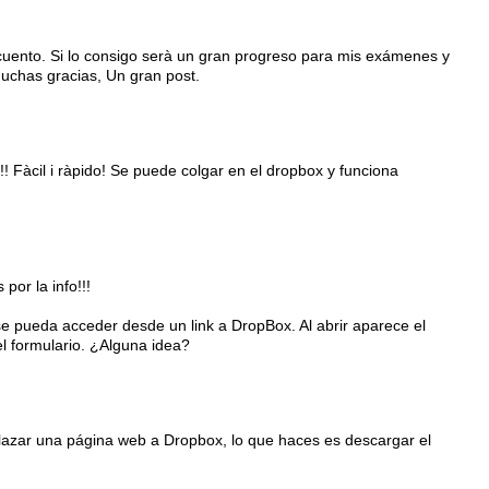
 cuento. Si lo consigo serà un gran progreso para mis exámenes y
uuchas gracias, Un gran post.
! Fàcil i ràpido! Se puede colgar en el dropbox y funciona
por la info!!!
e pueda acceder desde un link a DropBox. Al abrir aparece el
el formulario. ¿Alguna idea?
azar una página web a Dropbox, lo que haces es descargar el