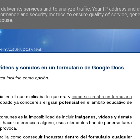
deliver its services and to analyze traffic. Your IP address and 
formance and security metrics to ensure quality of service, gen
abuse.
 vídeos y sonidos en un formulario de Google Docs.
ca incluirlo como opción.
ial en el que explicaba lo que era y
cómo se creaba un formulario
probado ya conoceréis el
gran potencial
en el ámbito educativo de
omunes es la imposibilidad de incluir
imágenes, vídeos y demás
ere hacer referencia a alguno, esos elementos han de ponerse fuera
 provoca.
ncilla como conseguir
incrustar dentro del formulario cualquier