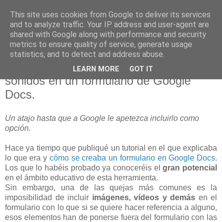
This site uses cookies from Google to deliver its services
blogOBR
and to analyze traffic. Your IP address and user-agent are
shared with Google along with performance and security
metrics to ensure quality of service, generate usage
statistics, and to detect and address abuse.
05 septiembre 2011
Tutorial: Incrustar imágenes, vídeos y
LEARN MORE
GOT IT
sonidos en un formulario de Google
Docs.
Un atajo hasta que a Google le apetezca incluirlo como
opción.
Hace ya tiempo que publiqué un tutorial en el que explicaba
lo que era y
cómo se creaba un formulario en Google Docs
.
Los que lo habéis probado ya conoceréis el
gran potencial
en el ámbito educativo de esta herramienta.
Sin embargo, una de las quejas más comunes es la
imposibilidad de incluir
imágenes, vídeos y demás
en el
formulario con lo que si se quiere hacer referencia a alguno,
esos elementos han de ponerse fuera del formulario con las