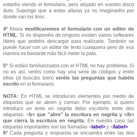
estaréis viendo el formulario, pero alojado en vuestro disco
duro. Supongo que a estas alturas ya os imaginaréis por
donde van los tiros.
4º
Ahora
modificaremos el formulario con un editor de
HTML
. Si no disponéis de ninguno existen varios softwares
libres que podréis descargar para realizarlo. También se
puede hacer con un editor de texto cualquiera pero de esa
manera es bastante más fácil meter la pata.
5º
Si estáis familiarizados con el HTML no hay problema. Si
no es así, veréis como hay una serie de códigos y entre
ellos (si buscáis bien)
veréis las preguntas que habéis
escrito
en el formulario.
NOTA:
En HTML se introducen elementos por medio de
etiquetas que se abren y cierran. Por ejemplo, si quiero
introducir un texto en negrita debo escribirlo entre dos
etiquetas: <
b>
que "abre" la escritura en negrita y <
/b>
que cierra la escritura en negrita
. En nuestro caso las
etiquetas importantes son las llamadas <
label>
y <
/label>
6º
Cada pregunta y respuesta se encuentra entre las dos