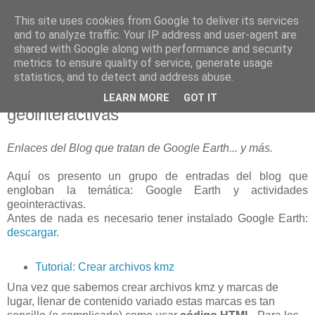
This site uses cookies from Google to deliver its services
blogOBR
and to analyze traffic. Your IP address and user-agent are
shared with Google along with performance and security
metrics to ensure quality of service, generate usage
statistics, and to detect and address abuse.
18 mayo 2010
Google Earth y actividades
LEARN MORE
GOT IT
geointeractivas
Enlaces del Blog que tratan de Google Earth... y más.
Aquí os presento un grupo de entradas del blog que
engloban la temática: Google Earth y actividades
geointeractivas.
Antes de nada es necesario tener instalado Google Earth:
descargar
.
Tutorial: Crear archivos kmz
Una vez que sabemos crear archivos kmz y marcas de
lugar, llenar de contenido variado estas marcas es tan