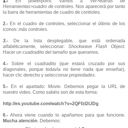
1.-
En powerpoint: vamos a
Ver>Barras de
Herramientas>cuadro de controles
. Nos aparecerá por tanto
la barra de herramientas de cuadro de controles.
2.-
En el cuadro de controles, seleccionar el último de los
iconos:
más controles.
3.-
De la lista
desplegable
, que está ordenada
alfabéticamente
, seleccionar:
Shockwave
Flash
Object
.
Hacer un cuadradito del tamaño que queramos.
4.-
Sobre el cuadradito (que estará cruzado por sus
diagonales, porque todavía no tiene nada que enseñar),
hacer
clic
derecho y seleccionar
propiedades
.
5.-
En el apartado:
Movie
.
Debemos pegar la
URL
de
nuestro
video
. Como sabéis son de esta forma:
http://es.youtube.com/watch?v=2QFfzI2tJDg
6.-
Ahora viene cuando lo apañamos para que
funcione
.
Mucha atención
. Debemos: