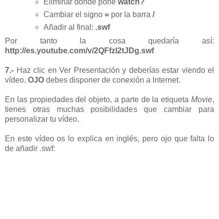
Eliminar donde pone
watch
?
Cambiar el signo
=
por la barra
/
Añadir al final:
.
swf
Por tanto la cosa quedaría así:
http://es.youtube.com/v/2QFfzI2tJDg.swf
7.-
Haz
clic
en Ver Presentación y deberías estar viendo el
vídeo
.
OJO
debes disponer de conexión a
Internet
.
En las propiedades del objeto, a parte de la etiqueta
Movie
,
tienes otras muchas posibilidades que cambiar para
personalizar tu
vídeo
.
En este
vídeo
os lo explica en inglés, pero ojo que falta lo
de añadir .
swf
: