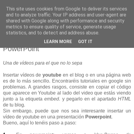
This site uses cookies from Google to deliver its services
blogOBR
and to analyze traffic. Your IP address and user-agent are
shared with Google along with performance and security
metrics to ensure quality of service, generate usage
statistics, and to detect and address abuse.
12 diciembre 2007
Tutorial: Insertar vídeos de YouTube en
LEARN MORE
GOT IT
PowerPoint
Una de vídeos para el que no lo sepa
Insertar vídeos de
youtube
en el blog o en una página web
es de lo más sencillo. Encontraréis tutoriales en google sin
problemas. A grandes rasgos, consiste en copiar el código
que aparece en Youtube al lado del video que estás viendo
junto a la etiqueta
embed
. y pegarlo en el apartado
HTML
de tu blog.
Sin embargo, puede que nos sea interesante insertar un
vídeo de youtube en una presentación
Powerpoint
.
Bueno, aquí lo tenéis paso a paso: