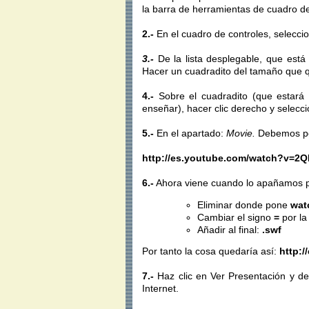
la barra de herramientas de cuadro de
2.-
En el cuadro de controles, seleccio
3.-
De la lista
desplegable
, que est
Hacer un cuadradito del tamaño que 
4.-
Sobre el cuadradito (que estará
enseñar), hacer
clic
derecho y selecc
5.-
En el apartado:
Movie
.
Debemos p
http://es.youtube.com/watch?v=2Q
6.-
Ahora viene cuando lo apañamos 
Eliminar donde pone
wat
Cambiar el signo
=
por la
Añadir al final:
.
swf
Por tanto la cosa quedaría así:
http:/
7.-
Haz
clic
en Ver Presentación y de
Internet
.