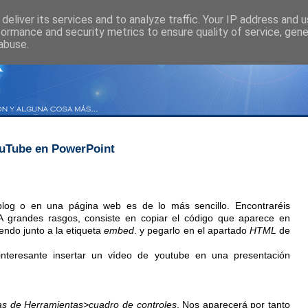
deliver its services and to analyze traffic. Your IP address and 
formance and security metrics to ensure quality of service, gen
abuse.
YouTube en PowerPoint
log o en una página web es de lo más sencillo. Encontraréis
 A grandes rasgos, consiste en copiar el código que aparece en
endo junto a la etiqueta
embed
. y pegarlo en el apartado
HTML
de
teresante insertar un vídeo de youtube en una presentación
as de Herramientas>cuadro de controles
. Nos aparecerá por tanto