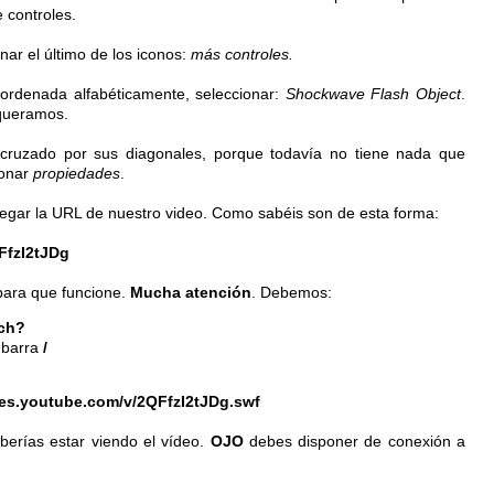
 controles.
nar el último de los iconos:
más controles.
á ordenada
alfabéticamente
, seleccionar:
Shockwave
Flash
Object
.
queramos.
 cruzado por sus diagonales, porque todavía no tiene nada que
ionar
propiedades
.
egar la
URL
de nuestro
video
. Como sabéis son de esta forma:
FfzI2tJDg
para que
funcione
.
Mucha atención
. Debemos:
ch
?
 barra
/
/es.youtube.com/v/2QFfzI2tJDg.swf
berías estar viendo el
vídeo
.
OJO
debes disponer de conexión a