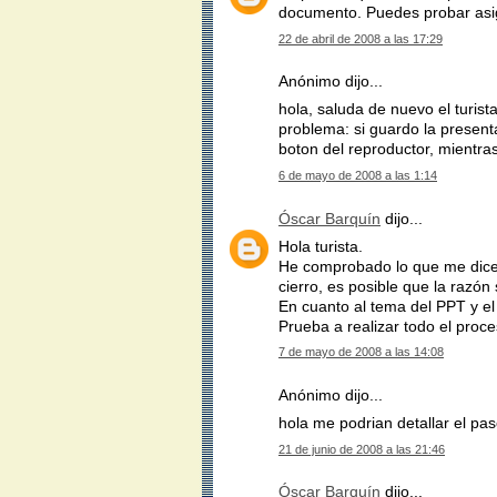
documento. Puedes probar asign
22 de abril de 2008 a las 17:29
Anónimo dijo...
hola, saluda de nuevo el turis
problema: si guardo la present
boton del reproductor, mientra
6 de mayo de 2008 a las 1:14
Óscar Barquín
dijo...
Hola turista.
He comprobado lo que me dice
cierro, es posible que la razón
En cuanto al tema del PPT y e
Prueba a realizar todo el proc
7 de mayo de 2008 a las 14:08
Anónimo dijo...
hola me podrian detallar el p
21 de junio de 2008 a las 21:46
Óscar Barquín
dijo...