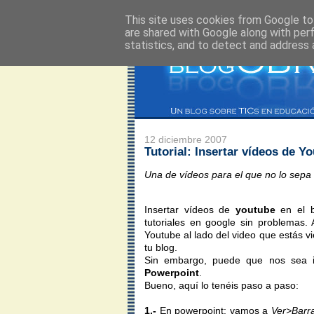
This site uses cookies from Google to 
are shared with Google along with per
statistics, and to detect and address 
12 diciembre 2007
Tutorial: Insertar vídeos de 
Una de vídeos para el que no lo sepa
Insertar vídeos de
youtube
en el b
tutoriales en google sin problemas.
Youtube al lado del video que estás vi
tu blog.
Sin embargo, puede que nos sea in
Powerpoint
.
Bueno, aquí lo tenéis paso a paso:
1.-
En powerpoint: vamos a
Ver>Barr