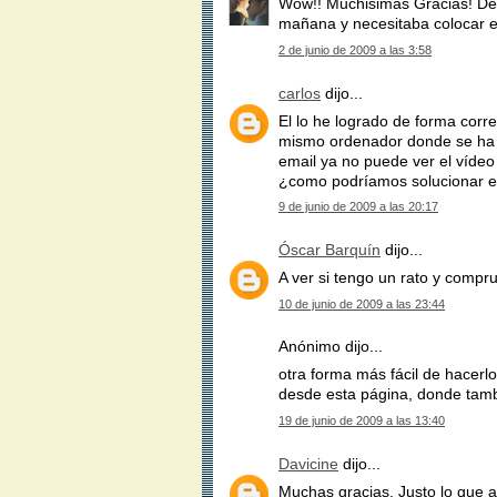
Wow!! Muchisimas Gracias! De 
mañana y necesitaba colocar el
2 de junio de 2009 a las 3:58
carlos
dijo...
El lo he logrado de forma corr
mismo ordenador donde se ha c
email ya no puede ver el vídeo
¿como podríamos solucionar e
9 de junio de 2009 a las 20:17
Óscar Barquín
dijo...
A ver si tengo un rato y compr
10 de junio de 2009 a las 23:44
Anónimo dijo...
otra forma más fácil de hacerl
desde esta página, donde tamb
19 de junio de 2009 a las 13:40
Davicine
dijo...
Muchas gracias. Justo lo que 