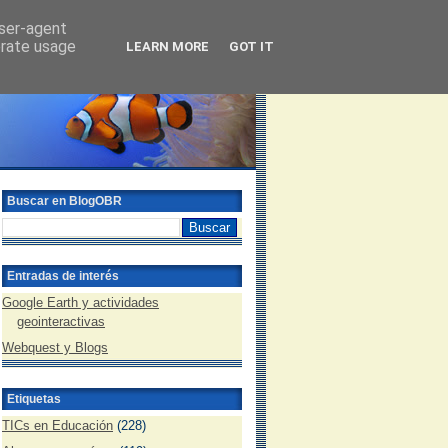
user-agent
erate usage
LEARN MORE
GOT IT
Buscar en BlogOBR
Entradas de interés
Google Earth y actividades
geointeractivas
Webquest y Blogs
Etiquetas
TICs en Educación
(228)