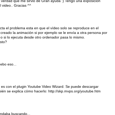
verdad que me sirvio de Gran ayuda :) Tengo una exposicion
 video.. Gracias ^^
ecta el problema esta en que el vídeo solo se reproduce en el
reado la animación si por ejemplo se le envía a otra persona por
 o si lo ejecuta desde otro ordenador pasa lo mismo.
sto?
uebo eso...
o es con el plugin Youtube Video Wizard. Se puede descargar
ién se explica cómo hacerlo: http://skp.mvps.org/youtube.htm
andaba buscando...