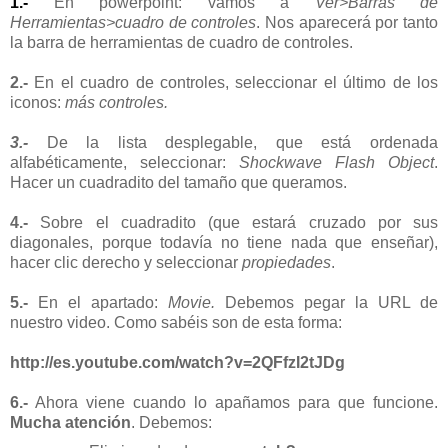
1.-
En powerpoint: vamos a
Ver>Barras de
Herramientas>cuadro de controles
. Nos aparecerá por tanto
la barra de herramientas de cuadro de controles.
2.-
En el cuadro de controles, seleccionar el último de los
iconos:
más controles.
3.-
De la lista
desplegable
, que está ordenada
alfabéticamente
, seleccionar:
Shockwave
Flash
Object
.
Hacer un cuadradito del tamaño que queramos.
4.-
Sobre el cuadradito (que estará cruzado por sus
diagonales, porque todavía no tiene nada que enseñar),
hacer
clic
derecho y seleccionar
propiedades
.
5.-
En el apartado:
Movie
.
Debemos pegar la
URL
de
nuestro
video
. Como sabéis son de esta forma:
http://es.youtube.com/watch?v=2QFfzI2tJDg
6.-
Ahora viene cuando lo apañamos para que
funcione
.
Mucha atención
. Debemos: