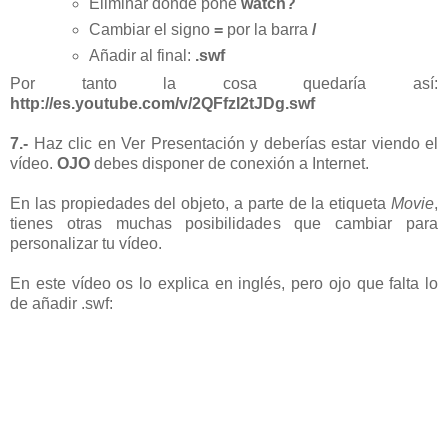
Eliminar donde pone
watch
?
Cambiar el signo
=
por la barra
/
Añadir al final:
.
swf
Por tanto la cosa quedaría así:
http://es.youtube.com/v/2QFfzI2tJDg.swf
7.-
Haz
clic
en Ver Presentación y deberías estar viendo el
vídeo
.
OJO
debes disponer de conexión a
Internet
.
En las propiedades del objeto, a parte de la etiqueta
Movie
,
tienes otras muchas posibilidades que cambiar para
personalizar tu
vídeo
.
En este
vídeo
os lo explica en inglés, pero ojo que falta lo
de añadir .
swf
: