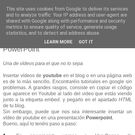
This site uses cookies from Google to deliver its services
blogOBR
and to analyze traffic. Your IP address and user-agent are
shared with Google along with performance and security
metrics to ensure quality of service, generate usage
statistics, and to detect and address abuse.
12 diciembre 2007
Tutorial: Insertar vídeos de YouTube en
LEARN MORE
GOT IT
PowerPoint
Una de vídeos para el que no lo sepa
Insertar vídeos de
youtube
en el blog o en una página web
es de lo más sencillo. Encontraréis tutoriales en google sin
problemas. A grandes rasgos, consiste en copiar el código
que aparece en Youtube al lado del video que estás viendo
junto a la etiqueta
embed
. y pegarlo en el apartado
HTML
de tu blog.
Sin embargo, puede que nos sea interesante insertar un
vídeo de youtube en una presentación
Powerpoint
.
Bueno, aquí lo tenéis paso a paso: