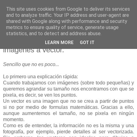
This site uses cookies from Google to deliver its services
blogOBR
and to analyze traffic. Your IP address and user-agent are
shared with Google along with performance and security
metrics to ensure quality of service, generate usage
statistics, and to detect and address abuse.
14 enero 2016
Vector Magic, conversor online de
LEARN MORE
GOT IT
imágenes a vector.
Sencillo que no es poco...
Lo primero una explicación rápida:
Cuando trabajamos con imágenes (sobre todo pequeñas) y
queremos agrandar su tamaño nos encontramos con que se
pixela, es decir, se ven los puntos.
Un vector es una imagen que no se crea a partir de puntos
si no por medio de formulas matemáticas. Gracias a ello,
aunque aumentemos el tamaño, no se pixela en ningún
momento.
Como es de entender, la información no es la misma y una
fotografía, por ejemplo, pierde detalles al ser vectorizada.