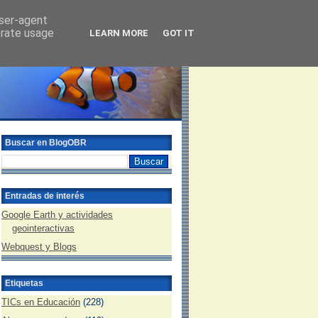
user-agent
erate usage
LEARN MORE
GOT IT
Buscar en BlogOBR
Entradas de interés
Google Earth y actividades
geointeractivas
Webquest y Blogs
Etiquetas
TICs en Educación
(228)