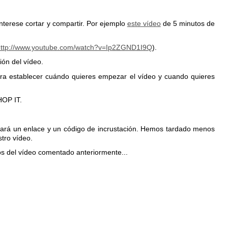
interese cortar y compartir. Por ejemplo
este vídeo
de 5 minutos de
http://www.youtube.com/watch?v=Ip2ZGND1I9Q
).
ión del vídeo.
para establecer cuándo quieres empezar el vídeo y cuando quieres
HOP IT.
nará un enlace y un código de incrustación. Hemos tardado menos
stro vídeo.
s del vídeo comentado anteriormente...