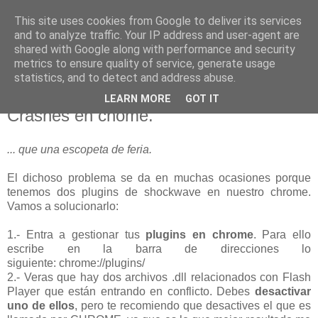
This site uses cookies from Google to deliver its services
blogOBR
and to analyze traffic. Your IP address and user-agent are
shared with Google along with performance and security
metrics to ensure quality of service, generate usage
statistics, and to detect and address abuse.
20 octubre 2013
Solucionar problema Shockwave Flash
LEARN MORE
GOT IT
Crashes en chome.
... que una escopeta de feria.
El dichoso problema se da en muchas ocasiones porque
tenemos dos plugins de shockwave en nuestro chrome.
Vamos a solucionarlo:
1.- Entra a gestionar tus
plugins en chrome
. Para ello
escribe en la barra de direcciones lo
siguiente: chrome://plugins/
2.- Veras que hay dos archivos .dll relacionados con Flash
Player que están entrando en conflicto. Debes
desactivar
uno de ellos
, pero te recomiendo que desactives el que es