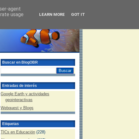
user-agent
erate usage
LEARN MORE
GOT IT
Buscar en BlogOBR
Entradas de interés
Google Earth y actividades
geointeractivas
Webquest y Blogs
Etiquetas
TICs en Educación
(228)