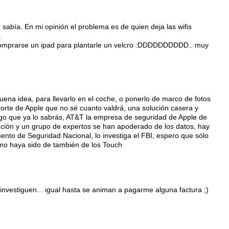
o sabía. En mi opinión el problema es de quien deja las wifis
.
omprarse un ipad para plantarle un velcro :DDDDDDDDDD.. muy
uena idea, para llevarlo en el coche, o ponerlo de marco de fotos
oporte de Apple que no sé cuanto valdrá, una solución casera y
go que ya lo sabrás, AT&T la empresa de seguridad de Apple de
tración y un grupo de expertos se han apoderado de los datos, hay
nto de Seguridad Nacional, lo investiga el FBI, espero que sólo
mo haya sido de también de los Touch
investiguen... igual hasta se animan a pagarme alguna factura ;)