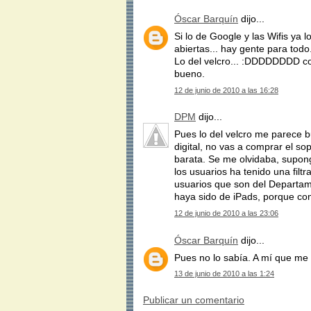
Óscar Barquín
dijo...
Si lo de Google y las Wifis ya l
abiertas... hay gente para todo
Lo del velcro... :DDDDDDDD c
bueno.
12 de junio de 2010 a las 16:28
DPM
dijo...
Pues lo del velcro me parece b
digital, no vas a comprar el s
barata. Se me olvidaba, supon
los usuarios ha tenido una fil
usuarios que son del Departame
haya sido de iPads, porque co
12 de junio de 2010 a las 23:06
Óscar Barquín
dijo...
Pues no lo sabía. A mí que me 
13 de junio de 2010 a las 1:24
Publicar un comentario