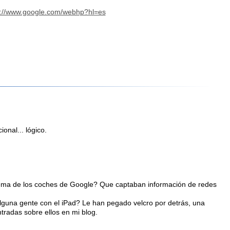
p://www.google.com/webhp?hl=es
onal... lógico.
lema de los coches de Google? Que captaban información de redes
lguna gente con el iPad? Le han pegado velcro por detrás, una
radas sobre ellos en mi blog.