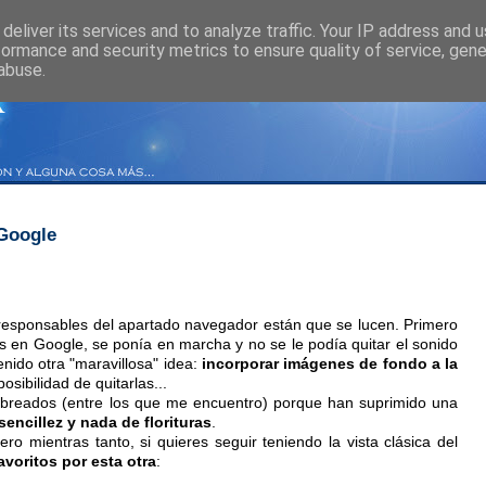
deliver its services and to analyze traffic. Your IP address and 
formance and security metrics to ensure quality of service, gen
abuse.
 Google
 responsables del apartado navegador están que se lucen. Primero
 en Google, se ponía en marcha y no se le podía quitar el sonido
enido otra "maravillosa" idea:
incorporar imágenes de fondo a la
posibilidad de quitarlas...
cabreados (entre los que me encuentro) porque han suprimido una
sencillez y nada de florituras
.
 mientras tanto, si quieres seguir teniendo la vista clásica del
avoritos por esta otra
: