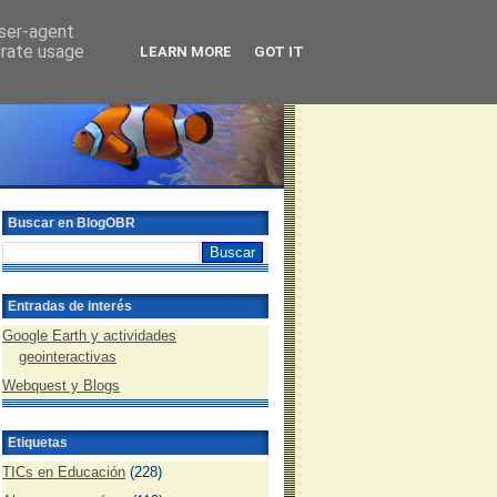
user-agent
erate usage
LEARN MORE
GOT IT
Buscar en BlogOBR
Entradas de interés
Google Earth y actividades
geointeractivas
Webquest y Blogs
Etiquetas
TICs en Educación
(228)