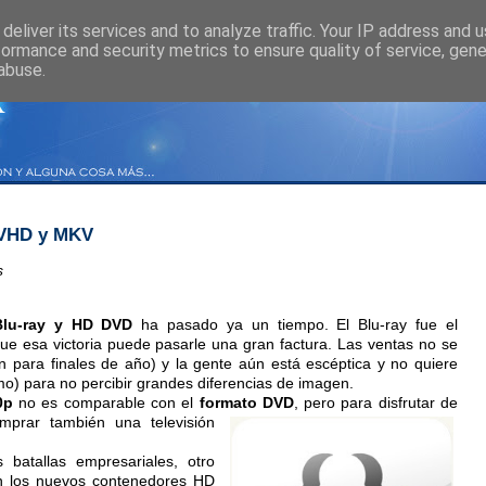
deliver its services and to analyze traffic. Your IP address and 
formance and security metrics to ensure quality of service, gen
abuse.
MVHD y MKV
s
Blu-ray y HD DVD
ha pasado ya un tiempo. El Blu-ray fue el
e esa victoria puede pasarle una gran factura. Las ventas no se
 para finales de año) y la gente aún está escéptica y no quiere
o) para no percibir grandes diferencias de imagen.
0p
no es comparable con el
formato DVD
, pero para disfrutar de
omprar también una tel
evisión
batallas empresariales, otro
on los nuevos contenedores HD