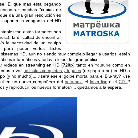
rse. El que más esta pegando
ncontrar muchas "copias de
 que da una gran resolución es
e suponer la venganza del HD
establezcan estos formatos son
ora), la dificultad de encontrar
y/o la necesidad de un equipo
e para poder verlos. Estos
sistemas HD, aun no siendo muy complejo llegar a usarlos, estén
ticos informáticos y todavía lejos del gran público.
r vídeos en streaming en HD (
720p
) tanto en
Youtube
como en
cemos a ver
películas completas y legales
(de pago o no) en HD a
mpo (y no mucho)... ¿será ese el golpe mortal para el Blu-ray? ¿se
 azul en un nuevo compañero del
betamax
, el
laserdisc
o el
CD-I
?
os y reproducir los nuevos formatos?... quedamos a la espera.