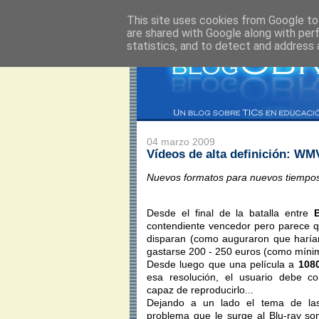
This site uses cookies from Google to 
are shared with Google along with per
statistics, and to detect and address 
04 marzo 2009
Vídeos de alta definición: W
Nuevos formatos para nuevos tiempo
Desde el final de la batalla entre
contendiente vencedor pero parece qu
disparan (como auguraron que harían
gastarse 200 - 250 euros (como mínim
Desde luego que una película a
108
esa resolución, el usuario debe c
capaz de reproducirlo...
Dejando a un lado el tema de las 
problema que le surge al Blu-ray s