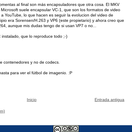
omentas al final son más encapsuladores que otra cosa. El MKV
 Microsoft suele encapsular VC-1, que son los formatos de video
a YouTube, lo que hacen es seguir la evolucion del video de
cipio era Sorensen/H.263 y VP6 (este propietario) y ahora creo que
64, aunque mis dudas tengo de si usan VP7 o no...
C instalado, que lo reproduce todo ;-)
de contenedores y no de codecs.
hasta para ver el fútbol de imagenio. :P
Inicio
Entrada antigua
om)