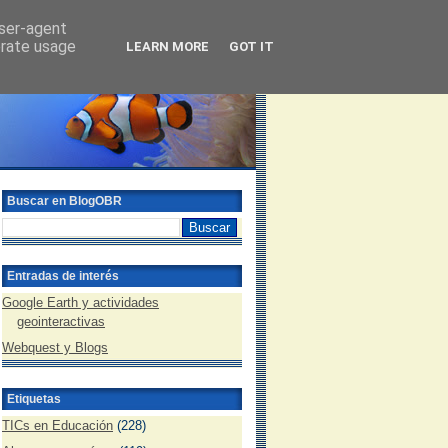
user-agent
erate usage
LEARN MORE
GOT IT
Buscar en BlogOBR
Entradas de interés
Google Earth y actividades
geointeractivas
Webquest y Blogs
Etiquetas
TICs en Educación
(228)