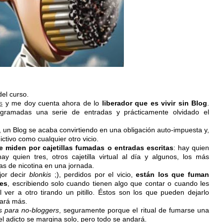
el curso.
s
y me doy cuenta ahora de lo
liberador que es vivir sin Blog
.
rogramadas una serie de entradas y prácticamente olvidado el
 un Blog se acaba convirtiendo en una obligación auto-impuesta y,
ctivo como cualquier otro vicio.
e miden por cajetillas fumadas o entradas escritas
: hay quien
 quien tres, otros cajetilla virtual al día y algunos, los más
s de nicotina en una jornada.
jor decir
blonkis
;), perdidos por el vicio,
están los que fuman
les
, escribiendo solo cuando tienen algo que contar o cuando les
ver a otro tirando un pitillo. Éstos son los que pueden dejarlo
tará más.
s para no-bloggers
, seguramente porque el ritual de fumarse una
el adicto se margina solo, pero todo se andará.