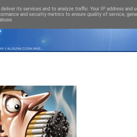
deliver its services and to analyze traffic. Your IP address and 
formance and security metrics to ensure quality of service, gen
abuse.