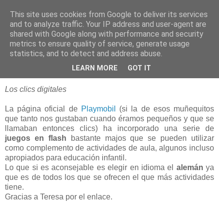
This site uses cookies from Google to deliver its services
blogOBR
and to analyze traffic. Your IP address and user-agent are
shared with Google along with performance and security
metrics to ensure quality of service, generate usage
statistics, and to detect and address abuse.
06 diciembre 2007
Juegos Flash para Niños
LEARN MORE
GOT IT
Los clics digitales
La página oficial de
Playmobil
(si la de esos muñequitos
que tanto nos gustaban cuando éramos pequeños y que se
llamaban entonces clics) ha incorporado una serie de
juegos en flash
bastante majos que se pueden utilizar
como complemento de actividades de aula, algunos incluso
apropiados para educación infantil.
Lo que si es aconsejable es elegir en idioma el
alemán
ya
que es de todos los que se ofrecen el que más actividades
tiene.
Gracias a Teresa por el enlace.