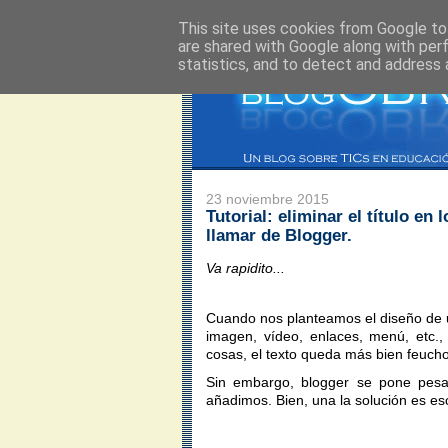
This site uses cookies from Google to 
are shared with Google along with per
statistics, and to detect and address 
23 noviembre 2015
Tutorial: eliminar el título e
llamar de Blogger.
Va rapidito...
Cuando nos planteamos el diseño de u
imagen, vídeo, enlaces, menú, etc., 
cosas, el texto queda más bien feucho
Sin embargo, blogger se pone pesa
añadimos. Bien, una la solución es escr