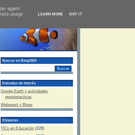
user-agent
erate usage
LEARN MORE
GOT IT
Buscar en BlogOBR
Entradas de interés
Google Earth y actividades
geointeractivas
Webquest y Blogs
Etiquetas
TICs en Educación
(228)