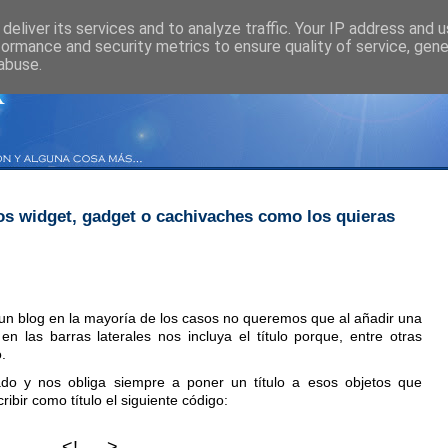
deliver its services and to analyze traffic. Your IP address and 
formance and security metrics to ensure quality of service, gen
abuse.
n los widget, gadget o cachivaches como los quieras
n blog en la mayoría de los casos no queremos que al añadir una
en las barras laterales nos incluya el título porque, entre otras
.
do y nos obliga siempre a poner un título a esos objetos que
ibir como título el siguiente código:
<!-- -->