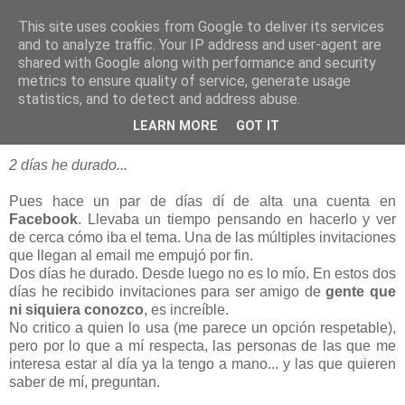
This site uses cookies from Google to deliver its services
blogOBR
and to analyze traffic. Your IP address and user-agent are
shared with Google along with performance and security
metrics to ensure quality of service, generate usage
statistics, and to detect and address abuse.
24 agosto 2009
¡Hola, FaceBook!...¡Adios, FaceBook!
LEARN MORE
GOT IT
2 días he durado...
Pues hace un par de días dí de alta una cuenta en
Facebook
. Llevaba un tiempo pensando en hacerlo y ver
de cerca cómo iba el tema. Una de las múltiples invitaciones
que llegan al email me empujó por fin.
Dos días he durado. Desde luego no es lo mío. En estos dos
días he recibido invitaciones para ser amigo de
gente que
ni siquiera conozco
, es increíble.
No critico a quien lo usa (me parece un opción respetable),
pero por lo que a mí respecta, las personas de las que me
interesa estar al día ya la tengo a mano... y las que quieren
saber de mí, preguntan.