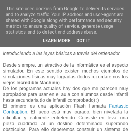
This site uses cookies from Google to deliver its services
blogOBR
and to analyze traffic. Your IP address and user-agent are
shared with Google along with performance and security
metrics to ensure quality of service, generate usage
statistics, and to detect and address abuse.
12 mayo 2009
Física en el ordenador
LEARN MORE
GOT IT
Introduciendo a las leyes básicas a través del ordenador
Desde siempre, un atractivo de la informática es el aspecto
simulador. En este sentido existen muchos ejemplos de
simulaciones físicas muy logradas (todos recordaremos los
viejos
Incredible Machine
).
De los programas actuales hay dos que me parecen muy
apropiados para usar en el aula con alumnos desde Infantil
hasta secundaria (lo de Infantil comprobado) :)
El primero es una aplicación Flash llamada
Fantastic
Contraption
. El juego está muy logrado, bien nivelada la
dificultad y realmente entretenido. Consiste en llevar una
pieza cuadrada al un destino determinado superando
obstáculos. Para ello deberemos construir un sistema de