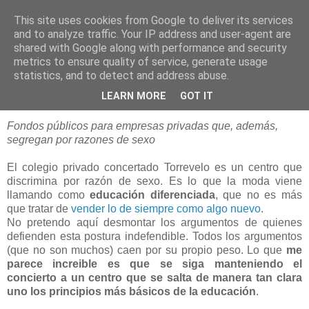
This site uses cookies from Google to deliver its services
blogOBR
and to analyze traffic. Your IP address and user-agent are
shared with Google along with performance and security
metrics to ensure quality of service, generate usage
statistics, and to detect and address abuse.
08 abril 2009
Torrevelo y la educación diferenciada
LEARN MORE
GOT IT
Fondos públicos para empresas privadas que, además,
segregan por razones de sexo
El colegio privado concertado Torrevelo es un centro que
discrimina por razón de sexo. Es lo que la moda viene
llamando como
educación diferenciada
, que no es más
que tratar de
vender lo de siempre como algo nuevo
.
No pretendo aquí desmontar los argumentos de quienes
defienden esta postura indefendible. Todos los argumentos
(que no son muchos) caen por su propio peso. Lo que
me
parece increible es que se siga manteniendo el
concierto a un centro que se salta de manera tan clara
uno los principios más básicos de la educación
.