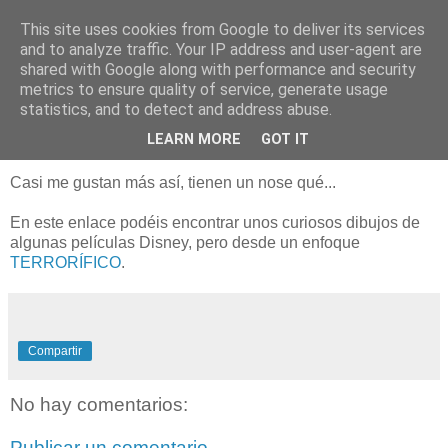
This site uses cookies from Google to deliver its services
blogOBR
and to analyze traffic. Your IP address and user-agent are
shared with Google along with performance and security
metrics to ensure quality of service, generate usage
statistics, and to detect and address abuse.
24 abril 2009
Imágenes Disney de miedo
LEARN MORE
GOT IT
Casi me gustan más así, tienen un nose qué...
En este enlace podéis encontrar unos curiosos dibujos de
algunas películas Disney, pero desde un enfoque
TERRORÍFICO
.
Compartir
No hay comentarios:
Publicar un comentario