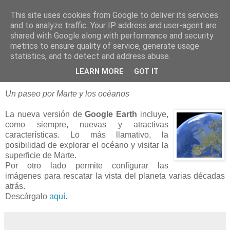
This site uses cookies from Google to deliver its services
blogOBR
and to analyze traffic. Your IP address and user-agent are
shared with Google along with performance and security
metrics to ensure quality of service, generate usage
statistics, and to detect and address abuse.
03 febrero 2009
Ya está disponible Google Earth 5
LEARN MORE
GOT IT
Un paseo por Marte y los océanos
La nueva versión de
Google Earth
incluye,
como siempre, nuevas y atractivas
características. Lo más llamativo, la
posibilidad de explorar el océano y visitar la
superficie de Marte.
Por otro lado permite configurar las
imágenes para rescatar la vista del planeta varias décadas
atrás.
Descárgalo
aquí
.