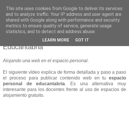
This site uses cookies from Google to deliver its services
blogOBR
and to analyze traffic. Your IP address and user-agent are
shared with Google along with performance and security
metrics to ensure quality of service, generate usage
statistics, and to detect and address abuse.
06 noviembre 2008
Tutorial: Subir contenido web a
LEARN MORE
GOT IT
Educantabria
Alojando una web en el espacio personal.
El siguiente vídeo explica de forma detallada y paso a paso
el proceso para publicar contenido web en tu
espacio
personal de educantabria
. Es una alternativa muy
interesante para los docentes frente al uso de espacios de
alojamiento gratuito.