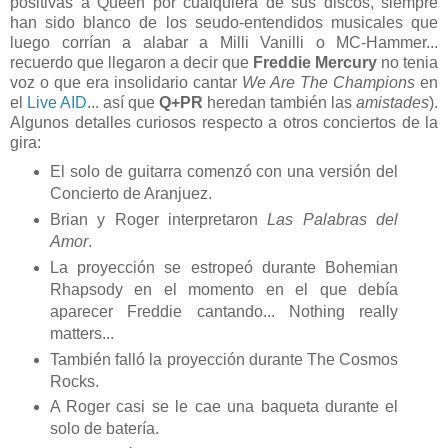
positivas a Queen por cualquiera de sus discos, siempre
han sido blanco de los seudo-entendidos musicales que
luego corrían a alabar a Milli Vanilli o MC-Hammer...
recuerdo que llegaron a decir que
Freddie Mercury
no tenia
voz o que era insolidario cantar
We Are The Champions
en
el
Live AID
... así que
Q+PR
heredan también las
amistades
).
Algunos detalles curiosos respecto a otros conciertos de la
gira:
El solo de guitarra comenzó con una versión del
Concierto de Aranjuez.
Brian y Roger interpretaron
Las Palabras del
Amor
.
La proyección se estropeó durante Bohemian
Rhapsody en el momento en el que debía
aparecer Freddie cantando... Nothing really
matters...
También falló la proyección durante The Cosmos
Rocks.
A Roger casi se le cae una baqueta durante el
solo de batería.