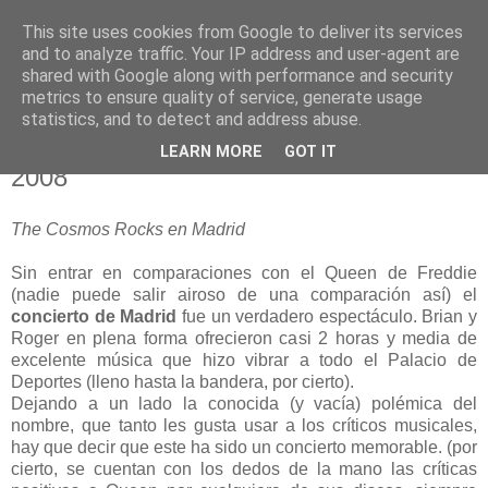
This site uses cookies from Google to deliver its services
blogOBR
and to analyze traffic. Your IP address and user-agent are
shared with Google along with performance and security
metrics to ensure quality of service, generate usage
statistics, and to detect and address abuse.
27 octubre 2008
Queen + PR (Paul Rodgers) Madrid
LEARN MORE
GOT IT
2008
The Cosmos Rocks en Madrid
Sin entrar en comparaciones con el Queen de Freddie
(nadie puede salir airoso de una comparación así) el
concierto de Madrid
fue un verdadero espectáculo. Brian y
Roger en plena forma ofrecieron casi 2 horas y media de
excelente música que hizo vibrar a todo el Palacio de
Deportes (lleno hasta la bandera, por cierto).
Dejando a un lado la conocida (y vacía) polémica del
nombre, que tanto les gusta usar a los críticos musicales,
hay que decir que este ha sido un concierto memorable. (por
cierto, se cuentan con los dedos de la mano las críticas