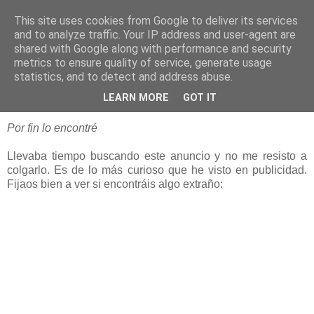
This site uses cookies from Google to deliver its services
blogOBR
and to analyze traffic. Your IP address and user-agent are
shared with Google along with performance and security
metrics to ensure quality of service, generate usage
statistics, and to detect and address abuse.
19 abril 2008
Dodot Kandoo
LEARN MORE
GOT IT
Por fin lo encontré
Llevaba tiempo buscando este anuncio y no me resisto a
colgarlo. Es de lo más curioso que he visto en publicidad.
Fijaos bien a ver si encontráis algo extraño: