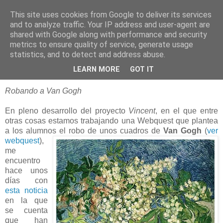
This site uses cookies from Google to deliver its services
blogOBR
and to analyze traffic. Your IP address and user-agent are
shared with Google along with performance and security
metrics to ensure quality of service, generate usage
statistics, and to detect and address abuse.
17 febrero 2008
Casualidades artísticas
LEARN MORE
GOT IT
Robando a Van Gogh
En pleno desarrollo del proyecto
Vincent
, en el que entre
otras cosas estamos trabajando una Webquest que plantea
a los alumnos el robo de unos cuadros de
Van Gogh
(
ver
webquest
),
me
encuentro
hace unos
días con
esta noticia
en la que
se cuenta
que han