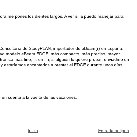
ra me pones los dientes largos. A ver si la puedo manejar para
de Consultoría de StudyPLAN, importador de eBeam(r) en España.
uevo modelo eBeam EDGE, más compacto, más preciso, mayor
ctrónico más fino, ... en fin, si alguien lo quiere probar, enviadme un
y estaríamos encantados a prestar el EDGE durante unos días.
é en cuenta a la vuelta de las vacaiones.
Inicio
Entrada antigua