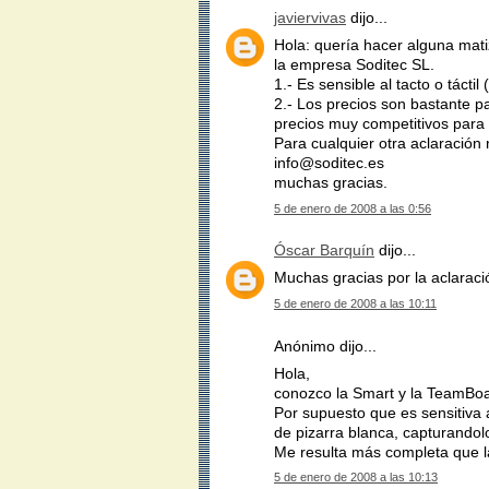
javiervivas
dijo...
Hola: quería hacer alguna mati
la empresa Soditec SL.
1.- Es sensible al tacto o tácti
2.- Los precios son bastante p
precios muy competitivos para
Para cualquier otra aclaració
info@soditec.es
muchas gracias.
5 de enero de 2008 a las 0:56
Óscar Barquín
dijo...
Muchas gracias por la aclaraci
5 de enero de 2008 a las 10:11
Anónimo dijo...
Hola,
conozco la Smart y la TeamBoa
Por supuesto que es sensitiva 
de pizarra blanca, capturandol
Me resulta más completa que l
5 de enero de 2008 a las 10:13