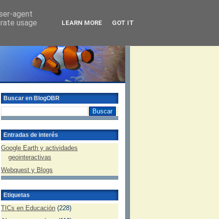
user-agent
erate usage
LEARN MORE
GOT IT
Buscar en BlogOBR
Entradas de interés
Google Earth y actividades
geointeractivas
Webquest y Blogs
Etiquetas
TICs en Educación
(228)