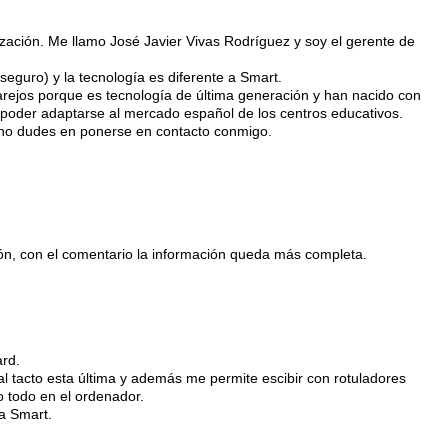
zación. Me llamo José Javier Vivas Rodríguez y soy el gerente de
l (seguro) y la tecnología es diferente a Smart.
arejos porque es tecnología de última generación y han nacido con
 poder adaptarse al mercado español de los centros educativos.
n no dudes en ponerse en contacto conmigo.
ón, con el comentario la información queda más completa.
rd.
al tacto esta última y además me permite escibir con rotuladores
o todo en el ordenador.
a Smart.