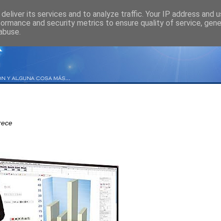
deliver its services and to analyze traffic. Your IP address and 
formance and security metrics to ensure quality of service, gen
abuse.
rece